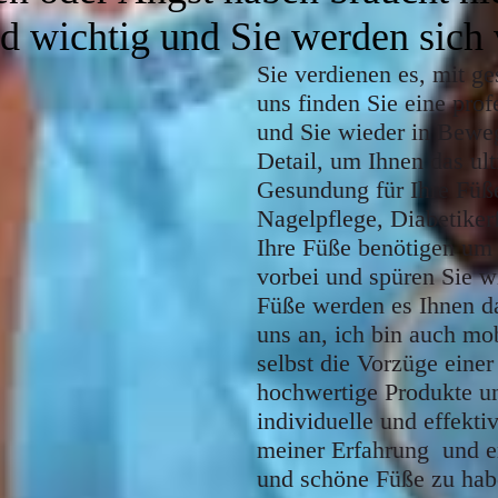
 wichtig und Sie werden sich v
Sie verdienen es, mit g
uns finden Sie eine prof
und Sie wieder in Bewe
Detail, um Ihnen das ult
Gesundung für Ihre Füße
Nagelpflege, Diabetiker
Ihre Füße benötigen um
vorbei und spüren Sie w
Füße werden es Ihnen da
uns an, ich bin auch m
selbst die Vorzüge einer
hochwertige Produkte u
individuelle und effekti
meiner Erfahrung und erl
und schöne Füße zu habe