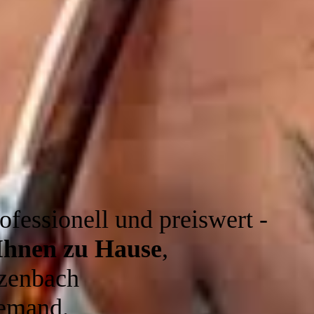
ofessionell und preiswert -
 Ihnen zu Hause
,
tzenbach
iemand.