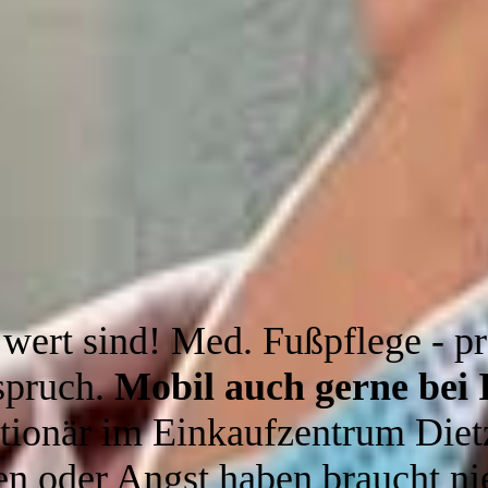
wert sind! Med. Fußpflege - pr
spruch.
Mobil auch gerne bei
ationär im Einkaufzentrum Die
n oder Angst haben braucht n