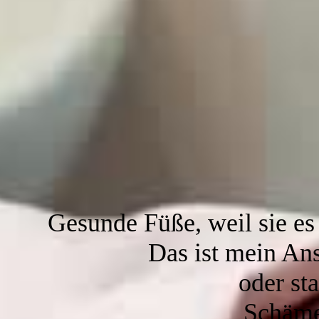
Gesunde Füße, weil sie es 
Das ist mein An
oder st
Schäme