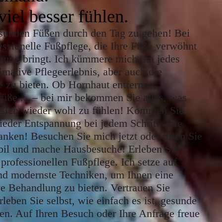
iel besser fühlen.
esunden Füßen durch den Tag zu gehen! Bei
essionelle Fußpflege, die Ihre Füße verwöhnt
gung bringt. Ich kümmere mich um jedes
imative Pflegeerlebnis, aber auch die
 zu bieten. Ob Hornhaut entfernen,
füße.... – bei mir bekommen Sie alles, was
 sich wieder wohl zu fühlen! Kommen Sie
ieder Entspannung bei jedem Schritt. Ihre
nken! Besuchen Sie mich jetzt oder rufen Sie
obil und mache Hausbesuche! Erleben Sie
 professionellen Fußpflege. Ich setze auf
nd modernste Techniken, um Ihnen eine
ve Behandlung zu bieten. Vertrauen Sie
eben Sie selbst, wie einfach es ist, gesunde
n. Auf Ihren Besuch oder Ihre Anfrage freue